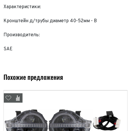
Характеристики:
Кронштейн д/трубы диаметр 40-52мм - B
Производитель:
SAE
Выкуп авто
Похожие предложения
Обратная связь
Заявка на оценку
ФИО*
Имя*
Телефон*
ФИО*
Телефон*
E-mail*
Телефон*