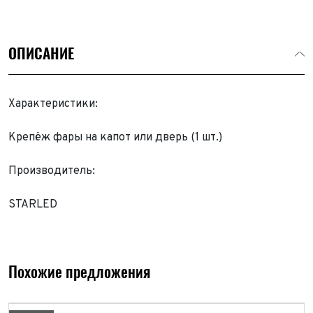
ОПИСАНИЕ
Характеристики:
Крепёж фары на капот или дверь (1 шт.)
Производитель:
STARLED
Выкуп авто
Обратная связь
Заявка на оценку
ФИО*
Похожие предложения
Имя*
Телефон*
ФИО*