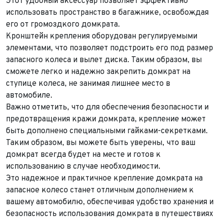
Этот удобный аксессуар позволяет эффективно
использовать пространство в багажнике, освобождая
его от громоздкого домкрата.
Кронштейн крепления оборудован регулируемыми
элементами, что позволяет подстроить его под размер
запасного колеса и вылет диска. Таким образом, вы
сможете легко и надежно закрепить домкрат на
ступице колеса, не занимая лишнее место в
автомобиле.
Важно отметить, что для обеспечения безопасности и
Выкуп авто
предотвращения кражи домкрата, крепление может
Обратная связь
быть дополнено специальными гайками-секретками.
Заявка на оценку
ФИО*
Таким образом, вы можете быть уверены, что ваш
Имя*
домкрат всегда будет на месте и готов к
использованию в случае необходимости.
Телефон*
ФИО*
Это надежное и практичное крепление домкрата на
Телефон*
запасное колесо станет отличным дополнением к
E-mail*
Телефон*
вашему автомобилю, обеспечивая удобство хранения и
Тема сообщения
безопасность использования домкрата в путешествиях