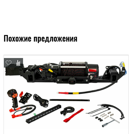
Похожие предложения
ФИО*
Имя*
Теле
ФИО*