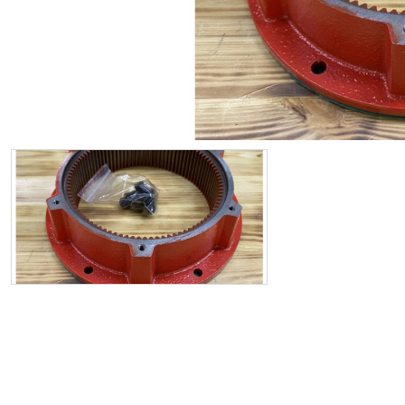
ИП
I по
I по
GREAT WALL
I по
ПРИЦЕП
HI
АТ
VII
LAND ROVER
VIII
VIII
JEEP
н.в.)
FO
HAVAL
II 
II п
Все автомобили
Портфолио