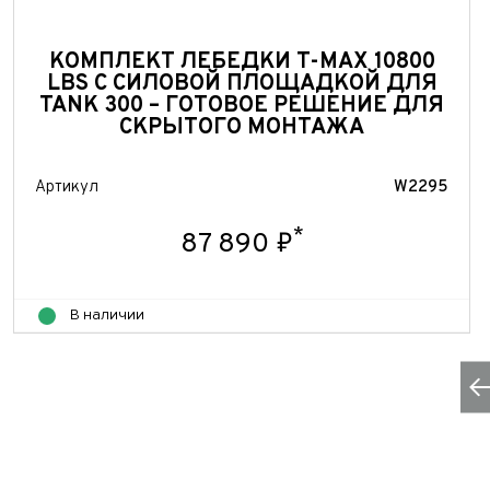
Теле
E-mai
Теле
КОМПЛЕКТ ЛЕБЕДКИ T-MAX 10800
Тема 
LBS С СИЛОВОЙ ПЛОЩАДКОЙ ДЛЯ
Ваш г
Марка
TANK 300 – ГОТОВОЕ РЕШЕНИЕ ДЛЯ
СКРЫТОГО МОНТАЖА
Ваш г
Марка
Год в
Для Ваш
Артикул
W2295
Год в
Пробе
*
87 890 ₽
Пробе
Колич
В наличии
Колич
При
При
При