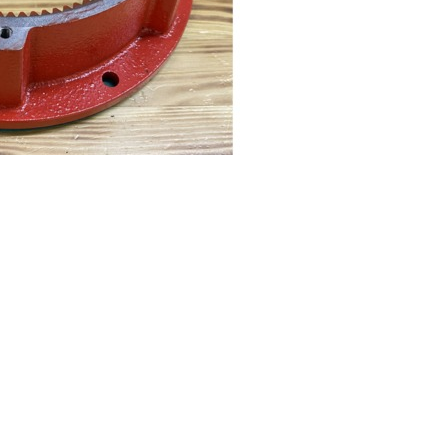
I поколение (2002-2007)
кол., I рест. (2013-2017)
I покол., I рест. (2007-2009)
кол., II рест. (2017-2020)
кол., III рест. (2020-2024)
LC100 AT35
LUX AT35 АТ38
X поколение (1998-2002)
X покол., I рест. (2002-2005)
42/44
X покол., II рест. (2005-2007)
I поколение (2015-2020)
 покол., I рест. (2020-2024)
 покол., II рест. (2024-по
RTUNER AT35
поколение (2015-2020)
окол., I рест. (2020-по н.в.)
Автомобили в наличии
Спецтехника Arctic Trucks