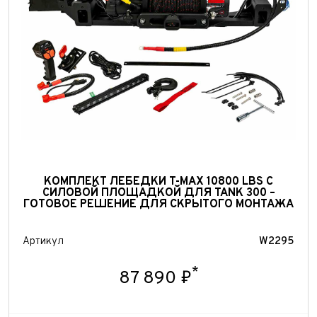
КОМПЛЕКТ ЛЕБЕДКИ T-MAX 10800 LBS С
Выкуп авто
СИЛОВОЙ ПЛОЩАДКОЙ ДЛЯ TANK 300 –
ГОТОВОЕ РЕШЕНИЕ ДЛЯ СКРЫТОГО МОНТАЖА
Обратная связь
Заявка на оценку
ФИО*
Артикул
W2295
Имя*
Телефон*
ФИО*
*
87 890 ₽
Телефон*
E-mail*
Телефон*