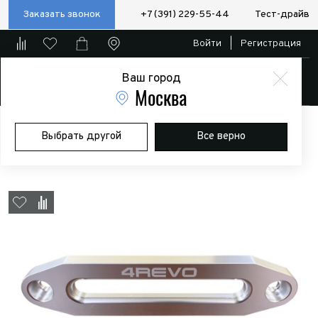
Заказать звонок
+7 (391) 229-55-44
Тест-драйв
Войти
|
Регистрация
Ваш город
Магазин
Москва
Главная
Магазин
Дополнительное оборудование
Лебедки
Выбрать другой
Все верно
Клюз алюминиевый 4Revo для лебёдок 9000-12000 Lbs