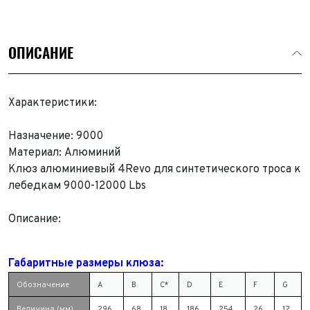
ОПИСАНИЕ
Характеристики:
Назначение: 9000
Материал: Алюминий
Клюз алюминиевый 4Revo для синтетического троса к
лебедкам 9000-12000 Lbs
Описание:
Габаритные размеры клюза:
Обозначение
A
B
C*
D
E
F
G
Величина (мм)
296
68
18
186
254
26
12