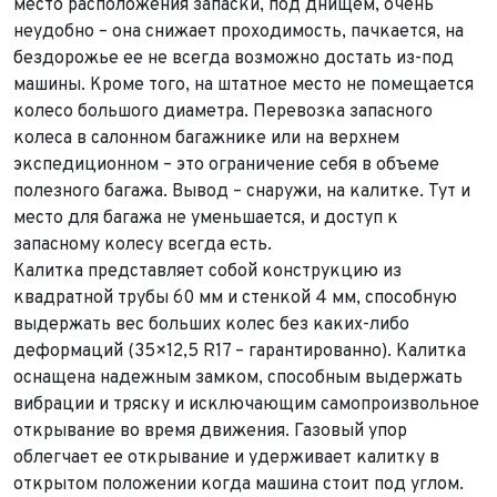
место расположения запаски, под днищем, очень
неудобно – она снижает проходимость, пачкается, на
бездорожье ее не всегда возможно достать из-под
машины. Кроме того, на штатное место не помещается
колесо большого диаметра. Перевозка запасного
колеса в салонном багажнике или на верхнем
экспедиционном – это ограничение себя в объеме
полезного багажа. Вывод – снаружи, на калитке. Тут и
место для багажа не уменьшается, и доступ к
запасному колесу всегда есть.
Калитка представляет собой конструкцию из
квадратной трубы 60 мм и стенкой 4 мм, способную
Выкуп авто
выдержать вес больших колес без каких-либо
Обратная связь
деформаций (35×12,5 R17 – гарантированно). Калитка
оснащена надежным замком, способным выдержать
Заявка на оценку
ФИО*
вибрации и тряску и исключающим самопроизвольное
Имя*
открывание во время движения. Газовый упор
Телефон*
ФИО*
облегчает ее открывание и удерживает калитку в
Телефон*
открытом положении когда машина стоит под углом.