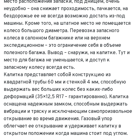
место расположения запаски, под днищем, очень
неудобно – она снижает проходимость, пачкается, на
бездорожье ее не всегда возможно достать из-под
машины. Кроме того, на штатное место не помещается
колесо большого диаметра. Перевозка запасного
колеса в салонном багажнике или на верхнем
экспедиционном – это ограничение себя в объеме
полезного багажа. Вывод – снаружи, на калитке. Тут и
место для багажа не уменьшается, и доступ к
запасному колесу всегда есть.
Выкуп авто
Калитка представляет собой конструкцию из
Обратная связь
квадратной трубы 60 мм и стенкой 4 мм, способную
Заявка на оценку
ФИО*
выдержать вес больших колес без каких-либо
Имя*
деформаций (35×12,5 R17 – гарантированно). Калитка
Телефон*
ФИО*
оснащена надежным замком, способным выдержать
вибрации и тряску и исключающим самопроизвольное
Телефон*
открывание во время движения. Газовый упор
E-mail*
Телефон*
облегчает ее открывание и удерживает калитку в
Тема сообщения
открытом положении когда машина стоит под углом.