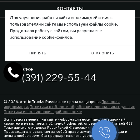
КОНТАКТЫ
Для улучшения работы сайта и взаимодействия с
пользователями сайта мы используем файлы cookie.
Продолжая работу с сайтом, вы разрешаете
использование cookie-файлов.
Письмо директору
ПРИНЯТЬ
ОТКЛОНИТЬ
ТЕЛЕФОН
7 (391) 229-55-44
© 2026. Arctic Trucks Russia. все права защищены.
Правовая
информация.
Политика в области обработки персональных данных
Политика использования файлов cookie
Вся представленная на сайте информация носит информационный
характер и не является публичной офертой, определяемой Статьей 437
Гражданского кодекса Российской Федерации.
Производитель оставляет за собой право изменять спецификации и
Заказать 
цены в любое время без предварительного уведомления.