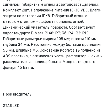
сигналом, габаритным огнём и световозвращателем.
Комплект 2шт. Напряжение питания 10-30 VDC. Влаго-
защита по категории IPX8. Габаритный огонь с
матовым стеклом - эффект неоновых огней.
Динамический указатель поворота. Соответсвуют
евростандарту E-Mark R148; R7; R6; R4; R3; R10.
Габаритные размеры: ширина 108 мм; высота 110 мм;
Выкуп авто
глубина 34 мм. Расстояние между болтами крепления
Обратная связь
55 мм, шпилька М6. Основание корпуса выполнено из
Заявка на оценку
ФИО*
ABS пластика, а оптическая часть, рефлекторы, линзы,
Имя*
рассеиватели из поликарбоната. Мощность одного
фонаря 7,5 Ватта.
Телефон*
ФИО*
Телефон*
E-mail*
Телефон*
Тема сообщения
Производитель:
Ваш город*
Марка и Модель
Ваш город
STARLED