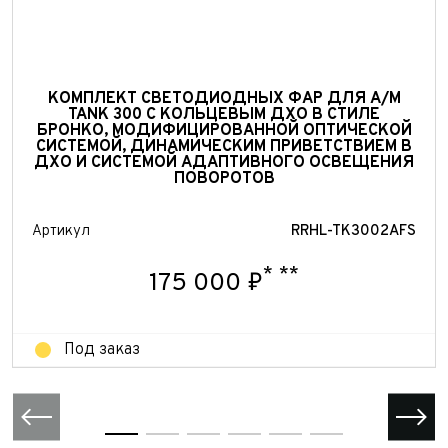
Принимаю условия
соглашения
об обработке
персональных данных
Принимаю условия
соглашения
об обработке
персональных данных
Принимаю условия
соглашения
об обработке
персональных данных
Отправить
КОМПЛЕКТ СВЕТОДИОДНЫХ ФАР ДЛЯ А/М
TANK 300 С КОЛЬЦЕВЫМ ДХО В СТИЛЕ
Отправить
БРОНКО, МОДИФИЦИРОВАННОЙ ОПТИЧЕСКОЙ
СИСТЕМОЙ, ДИНАМИЧЕСКИМ ПРИВЕТСТВИЕМ В
Отправить
ДХО И СИСТЕМОЙ АДАПТИВНОГО ОСВЕЩЕНИЯ
ПОВОРОТОВ
Артикул
RRHL-TK3002AFS
*
**
175 000 ₽
Под заказ