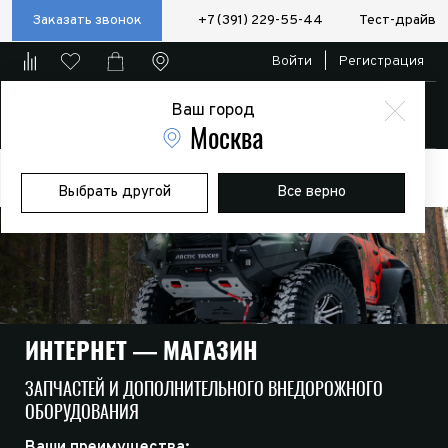
Заказать звонок
+7 (391) 229-55-44
Тест-драйв
Войти
|
Регистрация
Ваш город
Магазин
Москва
Главная
Магазин
Дополнительное оборудование
Фаркопы
Выбрать другой
Все верно
(ТСУ)
FORD
ИНТЕРНЕТ — МАГАЗИН
ЗАПЧАСТЕЙ И ДОПОЛНИТЕЛЬНОГО ВНЕДОРОЖНОГО
ОБОРУДОВАНИЯ
Ваши преимущества: