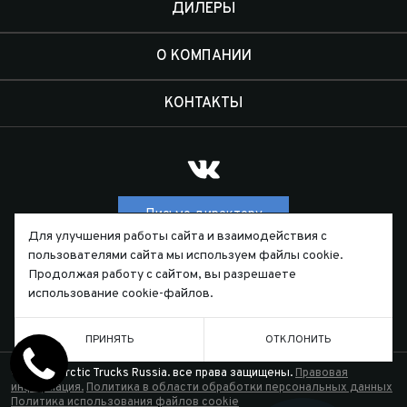
ДИЛЕРЫ
О КОМПАНИИ
КОНТАКТЫ
Письмо директору
Для улучшения работы сайта и взаимодействия с
пользователями сайта мы используем файлы cookie.
Продолжая работу с сайтом, вы разрешаете
ТЕЛЕФОН
использование cookie-файлов.
7 (391) 229-55-44
ПРИНЯТЬ
ОТКЛОНИТЬ
© 2026. Arctic Trucks Russia. все права защищены.
Правовая
информация.
Политика в области обработки персональных данных
Политика использования файлов cookie