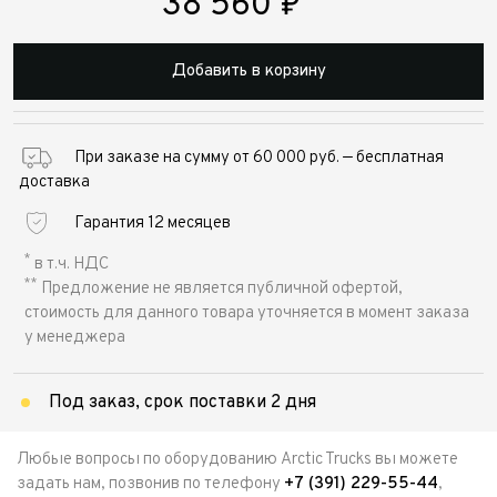
38 560
₽
Добавить в корзину
При заказе на сумму от 60 000 руб. — бесплатная
доставка
Гарантия 12 месяцев
Выкуп авто
*
в т.ч. НДС
Обратная связь
**
Предложение не является публичной офертой,
Заявка на оценку
ФИО*
стоимость для данного товара уточняется в момент заказа
Имя*
у менеджера
Телефон*
ФИО*
Телефон*
Под заказ, срок поставки 2 дня
E-mail*
Телефон*
Тема сообщения
Любые вопросы по оборудованию Arctic Trucks вы можете
задать нам, позвонив по телефону
+7 (391) 229-55-44
,
Ваш город*
Марка и Модель