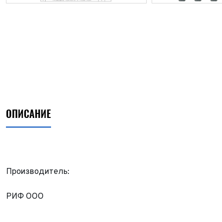
ОПИСАНИЕ
Производитель:
ФИО*
РИФ ООО
Имя*
Теле
ФИО*