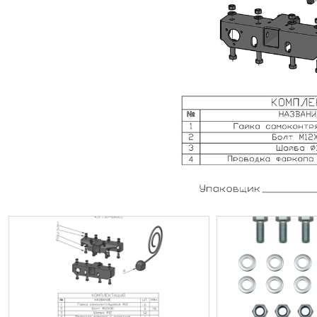
ИП
I по
I по
GREAT WALL
I по
ПРИЦЕП
HI
АТ
VII
LAND ROVER
VIII
VIII
JEEP
н.в.)
FO
HAVAL
II 
II п
Все автомобили
Портфолио