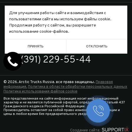
Для улучшения работы сайта и взаимодействия с
пользователями сайта мы используем файлы cookie.
Продолжая работу с сайтом, вы разрешаете
Письмо директору
использование cookie-файлов.
ПРИНЯТЬ
ОТКЛОНИТЬ
ТЕЛЕФОН
7 (391) 229-55-44
© 2026. Arctic Trucks Russia. все права защищены.
Правовая
информация.
Политика в области обработки персональных данных
Политика использования файлов cookie
Вся представленная на сайте информация носит информационный
характер и не является публичной офертой, определяемой Статьей 437
Гражданского кодекса Российской Федерации.
Производитель оставляет за собой право изменять спецификации и
Заказать 
цены в любое время без предварительного уведомления.
Конфигура
Создание сайта: