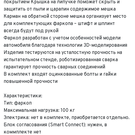
E-mail*
Телефон*
покрытием Крышка на липучке поможет скрыть и
Тема сообщения
защитить от пыли и царапин содержимое мешка
Карман на обратной стороне мешка организует место
Ваш город*
Марка и Модель
для комплектующих фаркопа – штифт и шплинт
Ваш город
всегда будут под рукой
Для Вашего удобства мы перезвоним Вам в рабочее
Марка и Модель*
Год выпуска
время, если будем знать Ваш часовой пояс.
Фаркоп разработан с учетом особенностей модели
Ваше сообщение отправлено!
автомобиля благодаря технологии 3D-моделирования
Год выпуска*
Пробег
Изделия тестируются на усталостную прочность на
испытательном стенде, роботизированная сварка
гарантирует прочность сварных соединений
Пробег*
Количество владельцев
В комплект входят оцинкованные болты и гайки
повышенной прочности
Количество владельцев
Принимаю условия
соглашения
об обработке
персональных данных
Характеристики:
Принимаю условия
соглашения
об обработке
персональных данных
Тип: фаркоп
Принимаю условия
соглашения
об обработке
Максимальная нагрузка: 100 кг
персональных данных
Отправить
Электрика: нет в комплекте, приобретается отдельно.
Отправить
Блок согласования (Smart Connect): нужен, в
Отправить
коммплекте нет