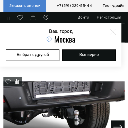
Заказать звонок
+7 (391) 229-55-44
Тест-драйв
Войти
|
Регистрация
Ваш город
Магазин
Москва
Главная
Магазин
Дополнительное оборудование
Фаркопы
Выбрать другой
Все верно
(ТСУ)
JAC
Фаркоп BERG JAC T9 2024-, шар Е, 3500/100 кг.