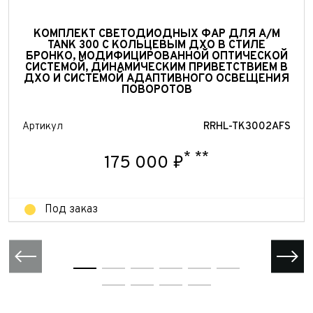
Принимаю условия
соглашения
об обработке
персональных данных
Принимаю условия
соглашения
об обработке
КОМПЛЕКТ СВЕТОДИОДНЫХ ФАР ДЛЯ А/М
персональных данных
TANK 300 С КОЛЬЦЕВЫМ ДХО В СТИЛЕ
Отправить
БРОНКО, МОДИФИЦИРОВАННОЙ ОПТИЧЕСКОЙ
СИСТЕМОЙ, ДИНАМИЧЕСКИМ ПРИВЕТСТВИЕМ В
Отправить
ДХО И СИСТЕМОЙ АДАПТИВНОГО ОСВЕЩЕНИЯ
Отправить
ПОВОРОТОВ
Артикул
RRHL-TK3002AFS
*
**
175 000 ₽
Под заказ