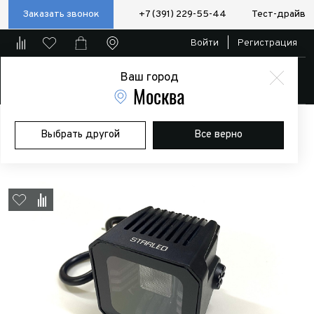
Заказать звонок
+7 (391) 229-55-44
Тест-драйв
Войти
|
Регистрация
Ваш город
Магазин
Москва
Главная
Магазин
Дополнительное оборудование
Доп.
Выбрать другой
Все верно
оптика
Фара светодиодная рабочего света 25W + ДХО (9-32v)