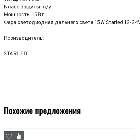
Класс защиты: н/у
Мощность: 15Вт
Фара светодиодная дальнего света 15W Starled 12-24
ФИО*
Имя*
Производитель:
Теле
ФИО*
Теле
STARLED
E-mai
Теле
Тема 
Ваш г
Марка
Ваш г
Марка
Год в
Для Ваш
Похожие предложения
Год в
Пробе
Пробе
Колич