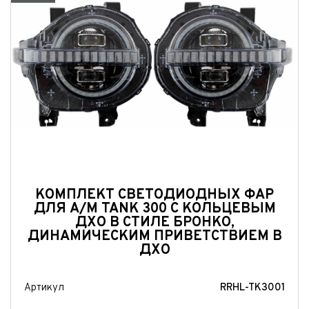
ество владельцев
нимаю условия
соглашения
об обработке персональных данных
нимаю условия
соглашения
об обработке персональных данных
нимаю условия
соглашения
об обработке персональных данных
Отправить
Отправить
Отправить
КОМПЛЕКТ СВЕТОДИОДНЫХ ФАР
ДЛЯ А/М TANK 300 С КОЛЬЦЕВЫМ
ДХО В СТИЛЕ БРОНКО,
ДИНАМИЧЕСКИМ ПРИВЕТСТВИЕМ В
ДХО
Артикул
RRHL-TK3001