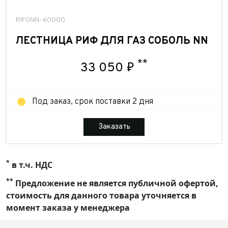
Электроника/электрика
RIFGNN-60000
ЛЕСТНИЦА РИФ ДЛЯ ГАЗ СОБОЛЬ NN
Видеорегистраторы и радар-детекторы
**
33 050 ₽
Датчики давления в шинах
Под заказ, срок поставки 2 дня
Камеры заднего/переднего вида
Заказать
Кнопки
*
в т.ч. НДС
Корректоры спидометра
**
Предложение не является публичной офертой,
стоимость для данного товара уточняется в
момент заказа у менеджера
Магнитолы