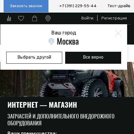
Заказать звонок
+7 (391) 229-55-44
Тест-драйв
Войти
|
Регистрация
Ваш город
Магазин
Москва
Главная
Магазин
Дополнительное оборудование
Выбрать другой
Все верно
Экспедиционные багажники и боксы
Боксы и аксессуары к ним
ИНТЕРНЕТ — МАГАЗИН
ЗАПЧАСТЕЙ И ДОПОЛНИТЕЛЬНОГО ВНЕДОРОЖНОГО
ОБОРУДОВАНИЯ
Ваши преимущества: