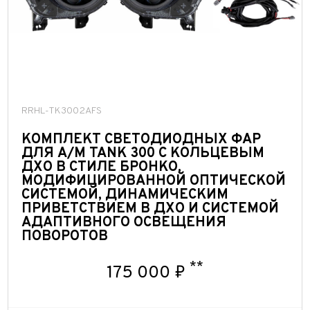
BRTLED
BULLBOY
RIGID
RRHL-TK3002AFS
КОМПЛЕКТ СВЕТОДИОДНЫХ ФАР
ДЛЯ А/М TANK 300 С КОЛЬЦЕВЫМ
RIVAL
ДХО В СТИЛЕ БРОНКО,
МОДИФИЦИРОВАННОЙ ОПТИЧЕСКОЙ
СИСТЕМОЙ, ДИНАМИЧЕСКИМ
SKYWAY
ПРИВЕТСТВИЕМ В ДХО И СИСТЕМОЙ
АДАПТИВНОГО ОСВЕЩЕНИЯ
ПОВОРОТОВ
Выкуп авто
TENGQIAN
Обратная связь
**
175 000 ₽
Заявка на оценку
ФИО*
TOYOTA
Имя*