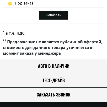
JAC
Под заказ
Камеры заднего/переднего вида
RAM
LAND ROVER
Tough Dog
Заказать
LAND ROVER
Кнопки
TOYOTA
MMC
РИФ
*
LEXUS
в т.ч. НДС
Корректоры спидометра
UAZ
TOYOTA
**
Предложение не является публичной офертой,
стоимость для данного товара уточняется в
MMC
Магнитолы
момент заказа у менеджера
VOLKSWAGEN
UAZ
TOYOTA
АВТО В НАЛИЧИИ
Модули управления дополнительным оборудованием
Комплектующие и з/ч
Аксессуары к экспедиционным багажникам
Комплектующие к ТСУ
ТЕСТ-ДРАЙВ
Подогрев сидений
Боксы и аксессуары к ним
ЗАКАЗАТЬ ЗВОНОК
Центральные замки/доводчики