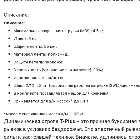
Описание:
Описание:
Минимальная разрывная нагрузка (MBS): 4.5 т;
Длина: 5 м;
Ширина ленты: 55 мм;
Материал ленты: полиамид;
Защита петель: экокожа;
Эластичность (удлинение при нагрузке): 20%;
Исполнение: петля/петля;
Шакл 2/12 т: 2 шт (безопасная рабочая нагрузка (SWL)/минималь
В комплекте поставляется мешок для хранения;
Применяется для а/м массой* до 1.4 т;
*масса = снаряженная масса а/м + 100 кг.
Динамическая стропа
T-Plus
– это прочная буксирная
рывков в условиях бездорожья. Это эластичный рывк
силы к застрявшей технике. Вначале, удлиняясь, строп