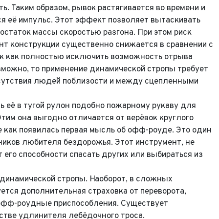
ть. Таким образом, рывок растягивается во времени и
ся её импульс. Этот эффект позволяет вытаскивать
статок массы скоростью разгона. При этом риск
нт конструкции существенно снижается в сравнении с
ак как полностью исключить возможность отрыва
Выкуп авто
зможно, то применение динамической стропы требует
тсутствия людей поблизости и между сцепленными
Обратная связь
Заявка на оценку
 её в тугой рулон подобно пожарному рукаву для
Этим она выгодно отличается от верёвок круглого
фон*
 как появилась первая мысль об офф-роуде. Это один
иков любителя бездорожья. Этот инструмент, не
фон*
l*
фон*
 его способности спасать других или выбираться из
сообщения
динамической стропы. Наоборот, в сложных
ород*
 и Модель
уется дополнительная страховка от переворота,
ород
е офф-роудные приспособления. Существует
 и Модель*
ыпуска
его удобства мы перезвоним Вам в рабочее время, если будем знать Ваш
Ваше сообщение отправлено!
стве удлинителя лебёдочного троса.
пояс.