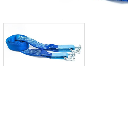
ИП
I по
I по
GREAT WALL
I по
ПРИЦЕП
HI
АТ
VII
LAND ROVER
VIII
VIII
JEEP
н.в.)
FO
HAVAL
II 
II п
Все автомобили
Портфолио