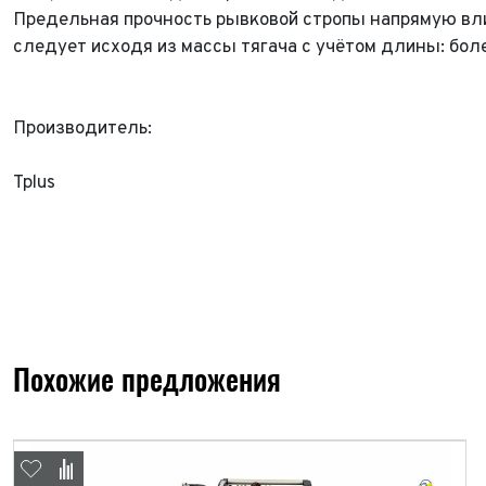
Предельная прочность рывковой стропы напрямую влия
Год в
Пробе
следует исходя из массы тягача с учётом длины: бо
Пробе
Колич
Производитель:
Колич
При
Tplus
При
При
Похожие предложения