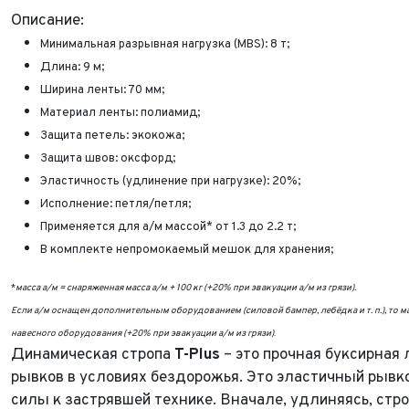
Описание:
Минимальная разрывная нагрузка (MBS): 8 т;
Длина: 9 м;
Ширина ленты: 70 мм;
Материал ленты: полиамид;
Защита петель: экокожа;
Защита швов: оксфорд;
Эластичность (удлинение при нагрузке): 20%;
Исполнение: петля/петля;
Применяется для а/м массой* от 1.3 до 2.2 т;
В комплекте непромокаемый мешок для хранения;
*
масса а/м = снаряженная масса а/м + 100 кг (+20% при эвакуации а/м из грязи).
Если а/м оснащен дополнительным оборудованием (силовой бампер, лебёдка и т. п.), то ма
навесного оборудования (+20% при эвакуации а/м из грязи)
.
Динамическая стропа
T-Plus
– это прочная буксирная
рывков в условиях бездорожья. Это эластичный рывк
силы к застрявшей технике. Вначале, удлиняясь, строп