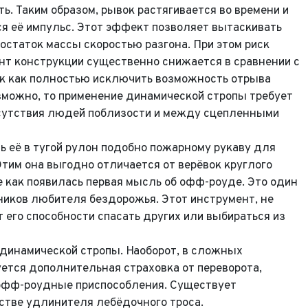
ть. Таким образом, рывок растягивается во времени и
ся её импульс. Этот эффект позволяет вытаскивать
статок массы скоростью разгона. При этом риск
нт конструкции существенно снижается в сравнении с
ак как полностью исключить возможность отрыва
Выкуп авто
зможно, то применение динамической стропы требует
тсутствия людей поблизости и между сцепленными
Обратная связь
Заявка на оценку
 её в тугой рулон подобно пожарному рукаву для
Этим она выгодно отличается от верёвок круглого
фон*
 как появилась первая мысль об офф-роуде. Это один
иков любителя бездорожья. Этот инструмент, не
фон*
l*
фон*
 его способности спасать других или выбираться из
сообщения
динамической стропы. Наоборот, в сложных
ород*
 и Модель
уется дополнительная страховка от переворота,
ород
е офф-роудные приспособления. Существует
 и Модель*
ыпуска
его удобства мы перезвоним Вам в рабочее время, если будем знать Ваш
стве удлинителя лебёдочного троса.
Ваше сообщение отправлено!
пояс.