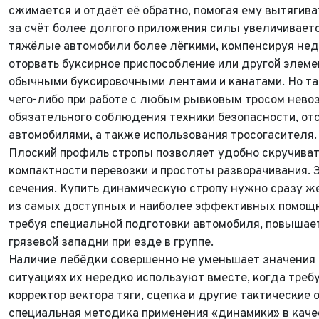
сжимается и отдаёт её обратно, помогая ему вытягива
за счёт более долгого приложения силы увеличивает
тяжёлые автомобили более лёгкими, компенсируя недо
оторвать буксирное приспособление или другой элеме
обычными буксировочными лентами и канатами. Но т
чего-либо при работе с любым рывковым тросом нево
обязательного соблюдения техники безопасности, о
автомобилями, а также использования тросогасителя.
ФИО*
Плоский профиль стропы позволяет удобно скручивать
Имя*
компактности перевозки и простоты разворачивания. 
Теле
ФИО*
сечения. Купить динамическую стропу нужно сразу же
из самых доступных и наиболее эффективных помощн
Теле
E-mai
Теле
требуя специальной подготовки автомобиля, повышает
грязевой западни при езде в группе.
Тема 
Наличие лебёдки совершенно не уменьшает значения 
Ваш г
Марка
ситуациях их нередко используют вместе, когда треб
Ваш г
корректор вектора тяги, сцепка и другие тактически
Марка
Год в
Для Ваш
специальная методика применения «динамики» в каче