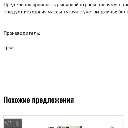
Предельная прочность рывковой стропы напрямую влия
Год в
Пробе
следует исходя из массы тягача с учётом длины: бо
Пробе
Колич
Производитель:
Колич
При
Tplus
При
При
Похожие предложения