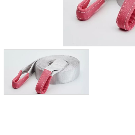
ИП
I по
I по
GREAT WALL
I по
ПРИЦЕП
HI
АТ
VII
LAND ROVER
VIII
VIII
JEEP
н.в.)
FO
HAVAL
II 
II п
Все автомобили
Портфолио