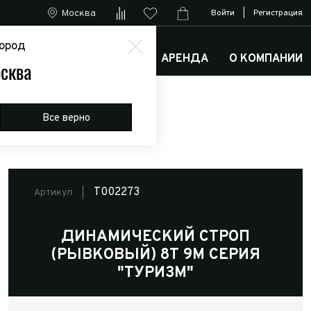
Москва
Войти
|
Регистрация
ород
М
АРКТИК ТРАКС КЛУБ
АРЕНДА
О КОМПАНИИ
сква
Все верно
T002273
Артикул
ДИНАМИЧЕСКИЙ СТРОП
(РЫВКОВЫЙ) 8Т 9М СЕРИЯ
"ТУРИЗМ"