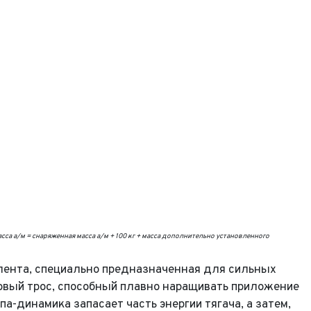
сса а/м = снаряженная масса а/м + 100 кг + масса дополнительно установленного
 лента, специально предназначенная для сильных
овый трос, способный плавно наращивать приложение
а-динамика запасает часть энергии тягача, а затем,