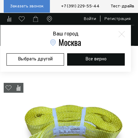
Заказать звонок
+7 (391) 229-55-44
Тест-драйв
Войти
|
Регистрация
Ваш город
Магазин
Москва
Главная
Магазин
Дополнительное оборудование
Лебедки
Выбрать другой
Все верно
Динамический строп (рывковый) 6т 6м (петля-петля)