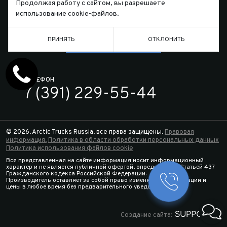
Продолжая работу с сайтом, вы разрешаете
использование cookie-файлов.
ПРИНЯТЬ
ОТКЛОНИТЬ
Письмо директору
ТЕЛЕФОН
7 (391) 229-55-44
© 2026. Arctic Trucks Russia. все права защищены.
Правовая
информация.
Политика в области обработки персональных данных
Политика использования файлов cookie
Вся представленная на сайте информация носит информационный
характер и не является публичной офертой, определяемой Статьей 437
Гражданского кодекса Российской Федерации.
Производитель оставляет за собой право изменять спецификации и
Заказать 
цены в любое время без предварительного уведомления.
Конфигура
Создание сайта: