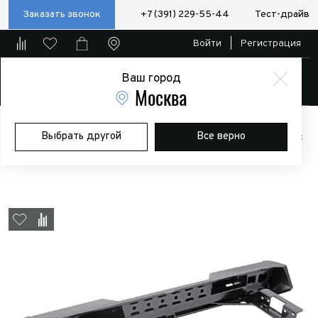
Заказать звонок
+7 (391) 229-55-44
Тест-драйв
Войти
|
Регистрация
Ваш город
Магазин
Москва
Главная
Магазин
Дополнительное оборудование
Силовые
Выбрать другой
Все верно
бампера/пороги/калитки
Бампер РИФ задний Toyota Hilux 2015+ с
квадратом под фаркоп