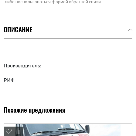
либо воспользоваться формой обратной связи.
ОПИСАНИЕ
Производитель:
РИФ
Выкуп авто
Обратная связь
Заявка на оценку
ФИО*
Похожие предложения
Имя*
Телефон*
ФИО*
Телефон*