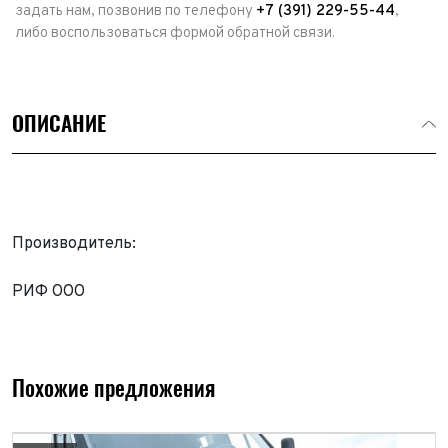
задать нам, позвонив по телефону
+7 (391) 229-55-44
,
либо воспользоваться формой обратной связи.
ОПИСАНИЕ
Производитель:
РИФ ООО
Выкуп авто
Обратная связь
Заявка на оценку
ФИО*
Имя*
Похожие предложения
Телефон*
ФИО*
Телефон*