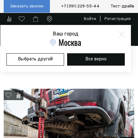
Заказать звонок
+7 (391) 229-55-44
Тест-драйв
Войти
|
Регистрация
Ваш город
Магазин
Москва
Главная
Магазин
Дополнительное оборудование
Силовые
Выбрать другой
Все верно
бампера/пороги/калитки
Бампер РИФ силовой задний Toyota
Fortuner 2015+ c квадратом под фаркоп