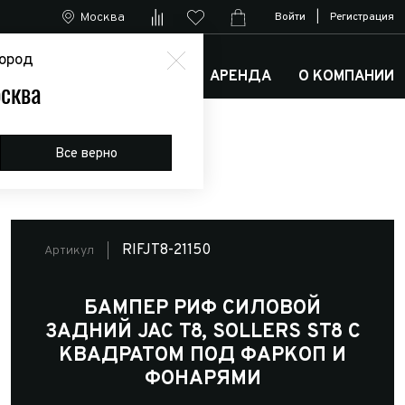
Москва
Войти
|
Регистрация
ород
М
АРКТИК ТРАКС КЛУБ
АРЕНДА
О КОМПАНИИ
сква
 квадратом под фаркоп и фонарями
Все верно
RIFJT8-21150
Артикул
БАМПЕР РИФ СИЛОВОЙ
ЗАДНИЙ JAC T8, SOLLERS ST8 С
КВАДРАТОМ ПОД ФАРКОП И
ФОНАРЯМИ