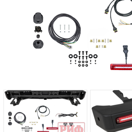
ИП
I по
I по
GREAT WALL
I по
ПРИЦЕП
HI
АТ
VII
LAND ROVER
VIII
VIII
JEEP
н.в.)
FO
HAVAL
II 
II п
Все автомобили
Портфолио