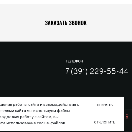
ЗАКАЗАТЬ ЗВОНОК
ТЕЛЕФОН
7 (391) 229-55-44
шения работы сайта и взаимодействия с
ПРИНЯТЬ
телями сайта мы используем файлы
Заказать
ользования файлов cookie
Продолжая работу с сайтом, вы
Создание сайта:
ОТКЛОНИТЬ
те использование cookie-файлов.
го кодекса Российской Федерации.
Конфигура