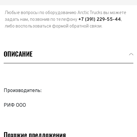
Любые вопросы по оборудованию Arctic Trucks вы можете
задать нам, позвонив по телефону
+7 (391) 229-55-44
,
либо воспользоваться формой обратной связи.
ОПИСАНИЕ
Производитель:
Выкуп авто
РИФ ООО
Обратная связь
Заявка на оценку
ФИО*
Имя*
Похожие предложения
Телефон*
ФИО*