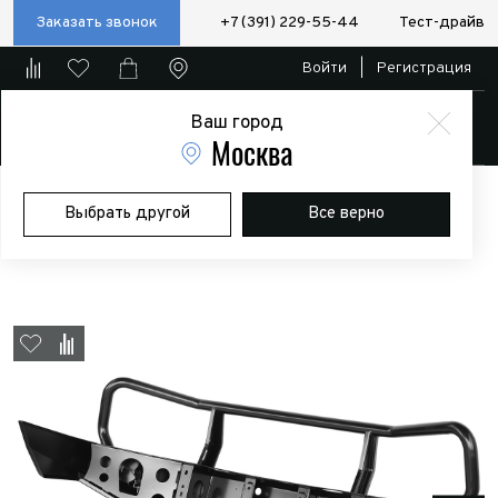
Заказать звонок
+7 (391) 229-55-44
Тест-драйв
Войти
|
Регистрация
Ваш город
Магазин
Москва
Главная
Магазин
Дополнительное оборудование
Силовые
Выбрать другой
Все верно
бампера/пороги/калитки
Бампер РИФ передний Toyota Land
Cruiser 100 до 2002 с доп. фарами и защитной дугой