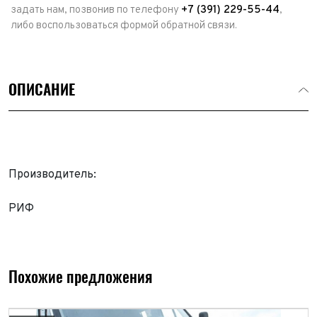
задать нам, позвонив по телефону
+7 (391) 229-55-44
,
либо воспользоваться формой обратной связи.
ОПИСАНИЕ
Производитель:
РИФ
Выкуп авто
Обратная связь
Заявка на оценку
ФИО*
Имя*
Похожие предложения
Телефон*
ФИО*
Телефон*