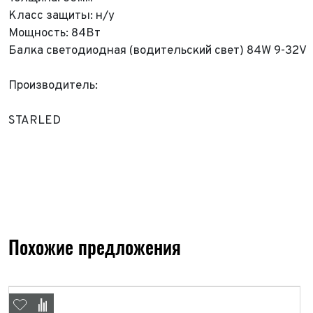
Класс защиты: н/у
Мощность: 84Вт
Балка светодиодная (водительский свет) 84W 9-32V
ФИО*
Имя*
Производитель:
Теле
ФИО*
Теле
STARLED
E-mai
Теле
Тема 
Ваш г
Марка
Ваш г
Марка
Год в
Для Ваш
Похожие предложения
Год в
Пробе
Пробе
Колич