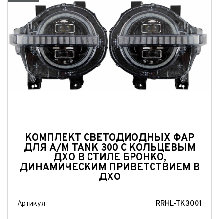
ество владельцев
нимаю условия
соглашения
об обработке персональных данных
нимаю условия
соглашения
об обработке персональных данных
нимаю условия
соглашения
об обработке персональных данных
Отправить
Отправить
Отправить
КОМПЛЕКТ СВЕТОДИОДНЫХ ФАР
ДЛЯ А/М TANK 300 С КОЛЬЦЕВЫМ
ДХО В СТИЛЕ БРОНКО,
ДИНАМИЧЕСКИМ ПРИВЕТСТВИЕМ В
ДХО
Артикул
RRHL-TK3001