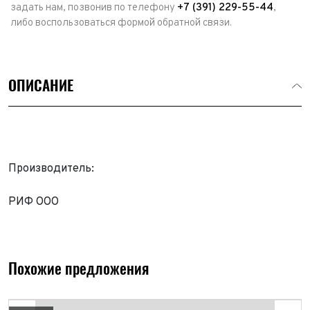
задать нам, позвонив по телефону
+7 (391) 229-55-44
,
либо воспользоваться формой обратной связи.
ОПИСАНИЕ
Производитель:
РИФ ООО
Выкуп авто
Обратная связь
Заявка на оценку
ФИО*
Похожие предложения
Имя*
Телефон*
ФИО*