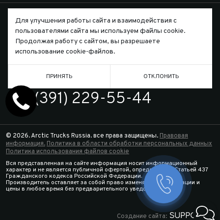
Для улучшения работы сайта и взаимодействия с
пользователями сайта мы используем файлы cookie.
Продолжая работу с сайтом, вы разрешаете
Письмо директору
использование cookie-файлов.
ПРИНЯТЬ
ОТКЛОНИТЬ
ТЕЛЕФОН
7 (391) 229-55-44
© 2026. Arctic Trucks Russia. все права защищены.
Правовая
информация.
Политика в области обработки персональных данных
Политика использования файлов cookie
Вся представленная на сайте информация носит информационный
характер и не является публичной офертой, определяемой Статьей 437
Гражданского кодекса Российской Федерации.
Производитель оставляет за собой право изменять спецификации и
Заказать 
цены в любое время без предварительного уведомления.
Конфигура
Создание сайта: