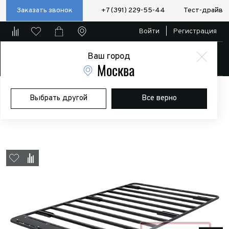
Заказать звонок
+7 (391) 229-55-44
Тест-драйв
Войти
|
Регистрация
Ваш город
Магазин
Москва
Главная
Магазин
Дополнительное оборудование
Выбрать другой
Все верно
Экспедиционные багажники и боксы
Багажник (платформа) РИФ
1200х2100 мм для Toyota Land Cruiser Prado 150