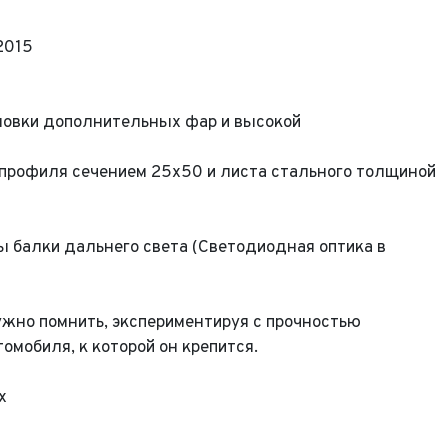
2015
новки дополнительных фар и высокой
профиля сечением 25х50 и листа стального толщиной
Выкуп авто
Обратная связь
Заявка на оценку
 балки дальнего света (
Светодиодная оптика в
фон*
жно помнить, экспериментируя с прочностью
фон*
омобиля, к которой он крепится.
l*
фон*
сообщения
х
ород*
 и Модель
ород