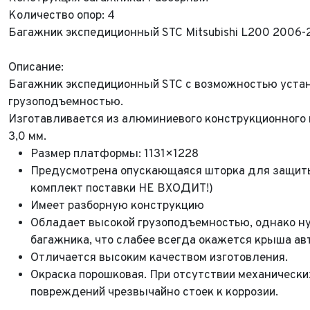
Количество опор: 4
Багажник экспедиционный STC Mitsubishi L200 2006-
Описание:
Багажник экспедиционный STC с возможностью уста
грузоподъемностью.
Изготавливается из алюминиевого конструкционного 
3,0 мм.
Размер платформы: 1131×1228
ФИО*
Предусмотрена опускающаяся шторка для защиты
комплект поставки
НЕ ВХОДИТ!)
Имя*
Имеет разборную конструкцию
Теле
ФИО*
Обладает высокой грузоподъемностью, однако ну
Теле
багажника, что слабее всегда окажется крыша авт
E-mai
Теле
Отличается высоким качеством изготовления.
Тема 
Окраска порошковая. При отсутствии механически
Ваш г
Марка
повреждений чрезвычайно стоек к коррозии.
Ваш г