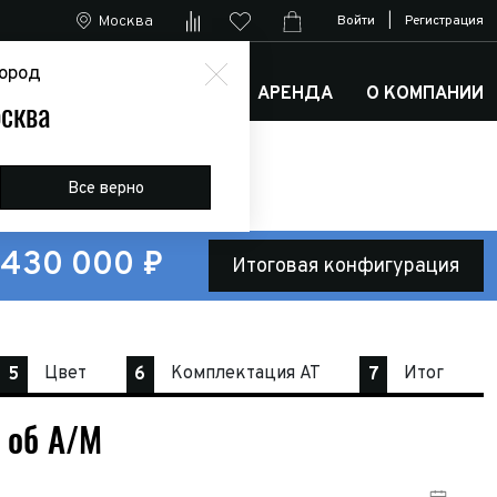
Москва
Войти
|
Регистрация
ород
М
АРКТИК ТРАКС КЛУБ
АРЕНДА
О КОМПАНИИ
сква
Все верно
 430 000
₽
Итоговая конфигурация
Цвет
Комплектация AT
Итог
5
6
7
 об А/М