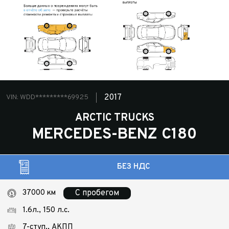
2017
VIN: WDD*********69925
ARCTIC TRUCKS
MERCEDES-BENZ C180
БЕЗ НДС
37000 км
С пробегом
1.6л., 150 л.с.
7-ступ., АКПП