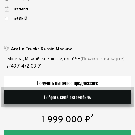
Бензин
Белый
Arctic Trucks Russia Москва
г. Москва, Можайское шоссе, вл 165Б
(Показать на карте)
+7 (499) 472-03-91
Получить выгодное предложение
Выкуп авто
Собрать свой автомобиль
Обратная связь
Заявка на оценку
ФИО*
*
1 999 000
₽
Имя*
Заказ консультации
Телефон*
ФИО*