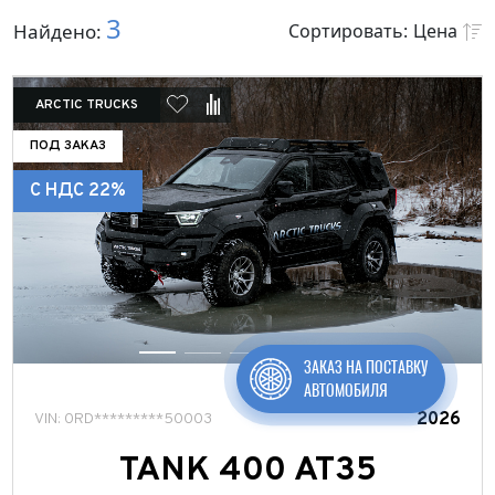
Авто Arctic Trucks
3
Найдено:
Сортировать:
Цена
Авто без модификации
Цена
Под заказ
Год выпуска
ARCTIC TRUCKS
Продано
Марка
ПОД ЗАКАЗ
Город
Модель
C НДС 22%
Выберите значение
Марка авто
Tank
ЗАКАЗ НА ПОСТАВКУ
АВТОМОБИЛЯ
2026
VIN: 0RD*********50003
Модель
TANK 400 AT35
400