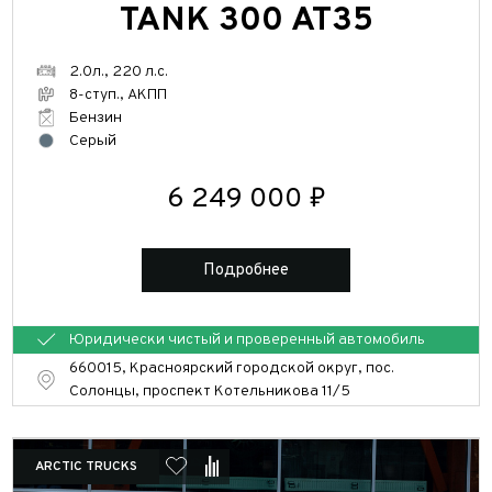
TANK 300 AT35
2.0л., 220 л.с.
8-ступ., АКПП
Бензин
Серый
6 249 000 ₽
Подробнее
Юридически чистый и проверенный автомобиль
Выкуп авто
660015, Красноярский городской округ, пос.
Солонцы, проспект Котельникова 11/5
Обратная связь
Заявка на оценку
ФИО*
Имя*
ARCTIC TRUCKS