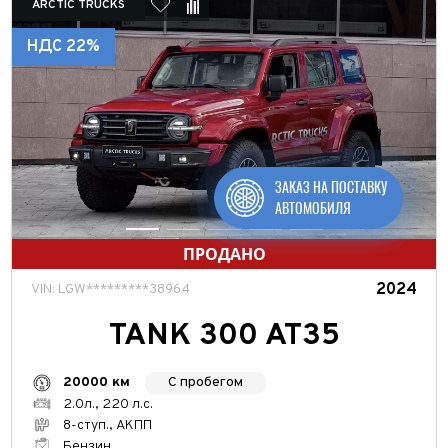
ARCTIC TRUCKS
Выберите значение
НДС 22%
Мощность, л.с.
от
до
ЗАКАЗ НА ПОСТАВКУ
АВТОМОБИЛЯ
Цвет кузова
ПРОДАНО
2024
VIN: LGW*********38964
TANK 300 AT35
С пробегом
20000 км
Применить
2.0л., 220 л.с.
8-ступ., АКПП
Бензин