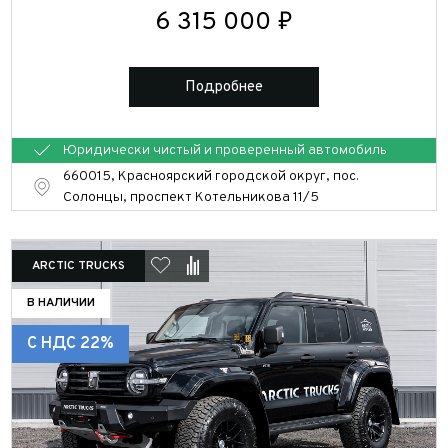
Отправить
6 315 000 ₽
Отправить
Подробнее
Юридически чистый и проверенный автомобиль
660015, Красноярский городской округ, пос.
Солонцы, проспект Котельникова 11/5
ARCTIC TRUCKS
В НАЛИЧИИ
С НДС 22%