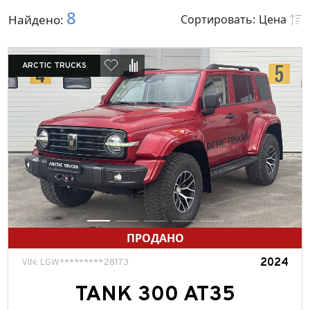
Авто Arctic Trucks
8
Найдено:
Сортировать:
Цена
Авто без модификации
Цена
Под заказ
Год выпуска
ARCTIC TRUCKS
Продано
Марка
Город
Модель
Выберите значение
Марка авто
Tank
ПРОДАНО
2024
VIN: LGW*********28173
Модель
TANK 300 AT35
300