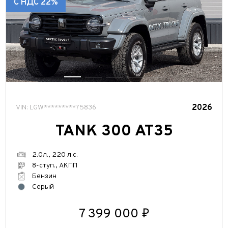
С НДС 22%
2026
VIN: LGW*********75836
TANK 300 AT35
2.0л., 220 л.с.
8-ступ., АКПП
Бензин
Серый
7 399 000 ₽