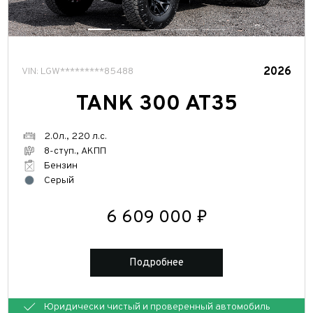
2026
VIN: LGW*********85488
TANK 300 AT35
2.0л., 220 л.с.
8-ступ., АКПП
Бензин
Серый
6 609 000 ₽
Подробнее
Юридически чистый и проверенный автомобиль