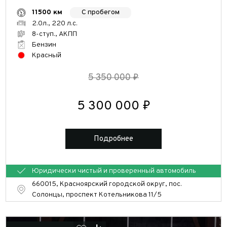
С пробегом
11500 км
2.0л., 220 л.с.
Год выпуска
8-ступ., АКПП
Бензин
от
до
Красный
5 350 000 ₽
Комплектация АТ
5 300 000 ₽
Выберите значение
Подробнее
Двигатель
Юридически чистый и проверенный автомобиль
Выберите значение
660015, Красноярский городской округ, пос.
Солонцы, проспект Котельникова 11/5
Коробка передач